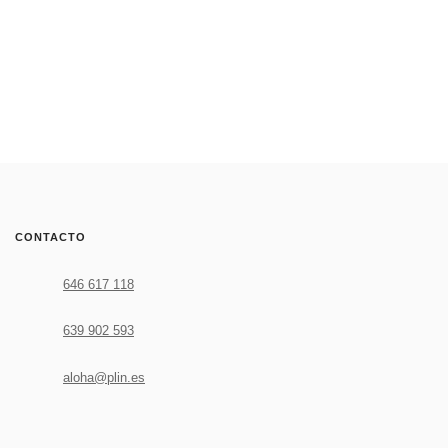
Leer más
CONTACTO
646 617 118
639 902 593
aloha@plin.es