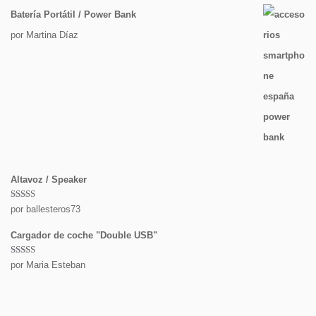
Batería Portátil / Power Bank
por Martina Díaz
Altavoz / Speaker
Valorado
por ballesteros73
con
5
de 5
Cargador de coche "Double USB"
Valorado
por Maria Esteban
con
5
de 5