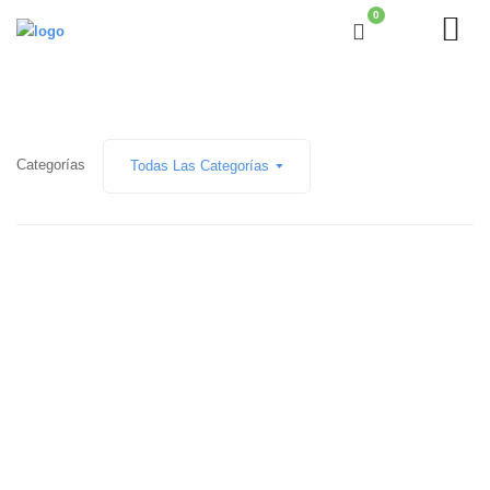
0
Categorías
Todas Las Categorías
20 enero, 2022
Accesorios para sujetar el móvil
Leer más