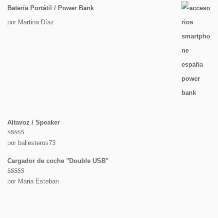
Batería Portátil / Power Bank
por Martina Díaz
Altavoz / Speaker
Valorado
por ballesteros73
con
5
de 5
Cargador de coche "Double USB"
Valorado
por Maria Esteban
con
5
de 5