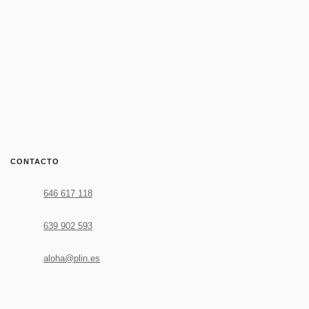
Leer más
CONTACTO
646 617 118
639 902 593
aloha@plin.es