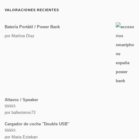
VALORACIONES RECIENTES
Batería Portátil / Power Bank
por Martina Díaz
Altavoz / Speaker
Valorado
por ballesteros73
con
5
de 5
Cargador de coche "Double USB"
Valorado
por Maria Esteban