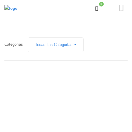
0
Categorías
Todas Las Categorías
20 enero, 2022 • 0 Comments
Accesorios para sujetar el móvil
Está claro que, en la actualidad, nuestros smartphones forman
parte de nosotros mismos y raro...