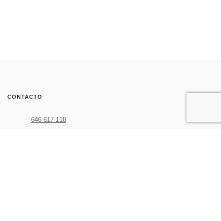
CONTACTO
646 617 118
639 902 593
aloha@plin.es
CATEGORÍAS