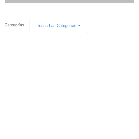
Categorías
Todas Las Categorías
Auriculares Bluetooth®
Auriculares
39,99
€
19,99
€
Altavoz / Speaker
Accesorios Smartphone
29,99
€