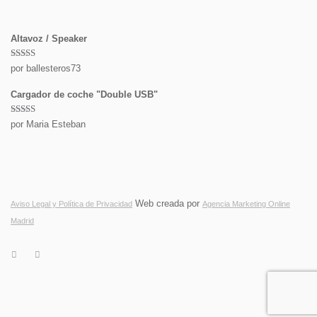
Altavoz / Speaker
Valorado
por ballesteros73
con
5
de 5
Cargador de coche "Double USB"
Valorado
por Maria Esteban
con
5
de 5
Web creada por
Aviso Legal y Política de Privacidad
Agencia Marketing Online
Madrid